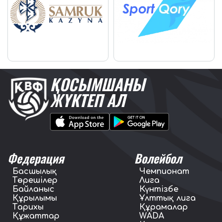
ҚОСЫМШАНЫ
ЖҮКТЕП АЛ
Федерация
Волейбол
Басшылық
Чемпионат
Төрешілер
Лига
Байланыс
Күнтізбе
Құрылымы
Ұлттық лига
Тарихы
Құрамалар
Құжаттар
WADA