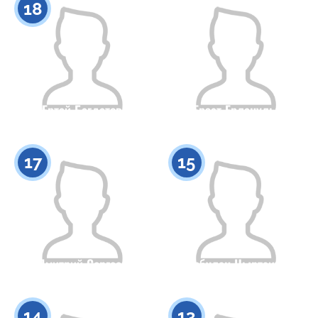
18
Ертай Багдатов
Ерзат Ерланулы
Азаматтығы
Бойы
Азаматтығы
Бойы
0
0
17
15
Дмитрий Сергеев
Еркебулан Ныртаиулы
Азаматтығы
Бойы
Азаматтығы
Бойы
0
0
14
13