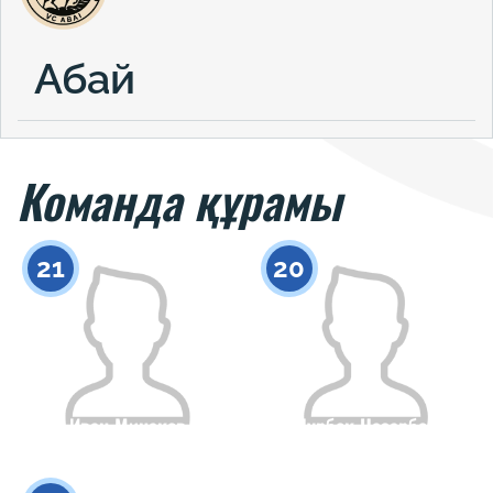
Абай
Команда құрамы
21
20
Иван Минаков
Нурбек Назарбек
Азаматтығы
Бойы
Азаматтығы
Бойы
0
0