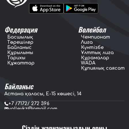
Федерация
Волейбол
Басшылық
Чемпионат
Төрешілер
Лига
Байланыс
Күнтізбе
Құрылымы
Ұлттық лига
Тарихы
Құрамалар
Құжаттар
WADA
Құпиялық саясат
Байланыс
Астана қаласы, E-15 көшесі, 14
+7 /7172/ 272 396
volleykz@gmail.com
press.volleykz@gmail.com
Сіздің жарнамаңыздың орны