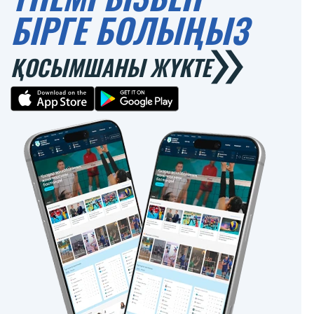
БІРГЕ БОЛЫҢЫЗ
ҚОСЫМШАНЫ ЖҮКТЕ