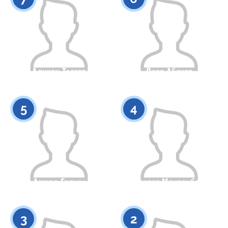
Алихан Талгат
Диас Абеуов
Азаматтығы
Бойы
Азаматтығы
Бойы
0
0
5
4
Акжол Галым
Бекзат Меирамбек
Азаматтығы
Бойы
Азаматтығы
Бойы
0
0
3
2