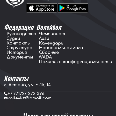
Федерация
Волейбол
Руководство
Чемпионат
Судьи
Лиги
Контакты
Календарь
Структура
Национальная лига
История
Сборные
Документы
WADA
Политика конфиденциальности
Контакты
г. Астана, ул. E-15, 14
+7 /7172/ 272 396
volleykz@gmail.com
press.volleykz@gmail.com
Место для вашей рекламы