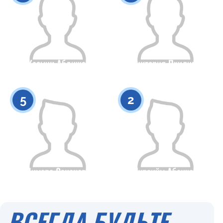
Жасмин Абдижан
Виктория Пхилина
Гражданство
Рост
Гражданство
Рост
0
0
5
2
Лимара Сакенова
Нураийм Абаихан
Гражданство
Рост
Гражданство
Рост
0
0
ВСЕГДА БУДЬТЕ