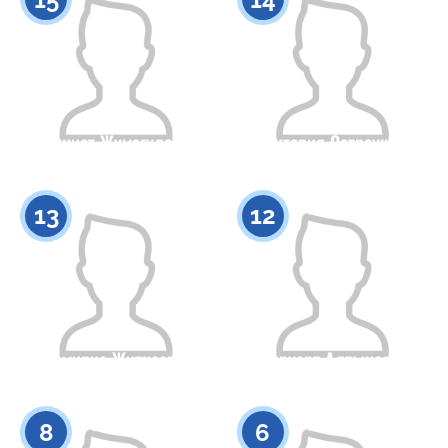
Акниет Жумагулова
Виктория Остроушко
Гражданство
Рост
Гражданство
Рост
0
0
13
12
Тамирис Житкеева
Меруерт Алтынсака
Гражданство
Рост
Гражданство
Рост
0
0
8
6