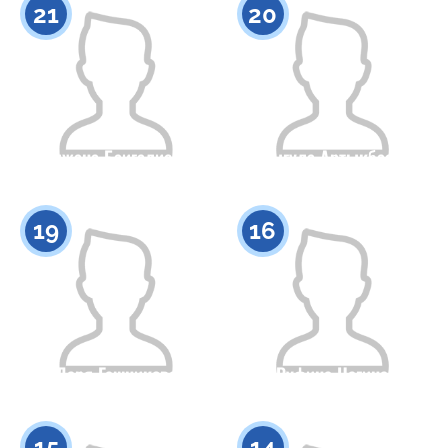
21
20
Улжана Баигалиева
Шыгула Артыкбаева
Гражданство
Рост
Гражданство
Рост
0
0
19
16
Даря Гашникова
Руфина Нагина
Гражданство
Рост
Гражданство
Рост
0
0
15
14