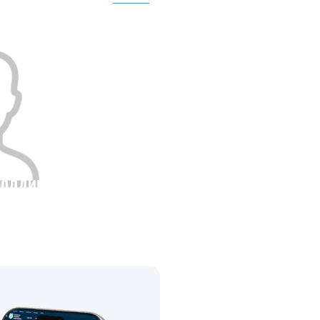
0
0
болдина
Рост
0