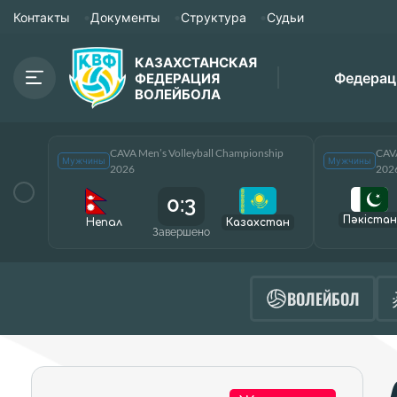
Контакты
Документы
Структура
Судьи
КАЗАХСТАНСКАЯ
Федерац
ФЕДЕРАЦИЯ
ВОЛЕЙБОЛА
CAVA Men’s Volleyball Championship
CAVA
Мужчины
Мужчины
2026
202
0:3
Пәкістан
Непал
Казахстан
Завершено
ВОЛЕЙБОЛ