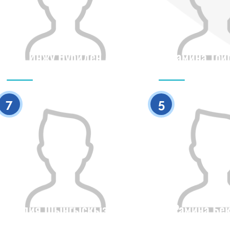
Инжу Нуриден
Рамина Тои
Гражданство
Рост
Гражданство
0
7
5
Адия Шынгыскызы
Рамина Бе
Гражданство
Рост
Гражданство