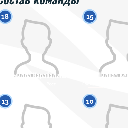
18
15
Камилла Карабалина
Дилназ Ке
Гражданство
Рост
Гражданство
0
13
10