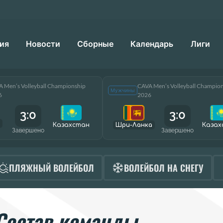
ия
Новости
Сборные
Календарь
Лиги
 Men’s Volleyball Championship
CAVA Men’s Volleyball Champio
Мужчины
6
2026
3:0
3:0
Казахстан
Шри-Ланка
Казах
Завершено
Завершено
ПЛЯЖНЫЙ ВОЛЕЙБОЛ
ВОЛЕЙБОЛ НА СНЕГУ
Состав команды