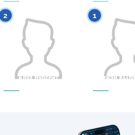
0
2
1
Алуа Нурсеит
Аижан Кыл
Гражданство
Рост
Гражданство
0