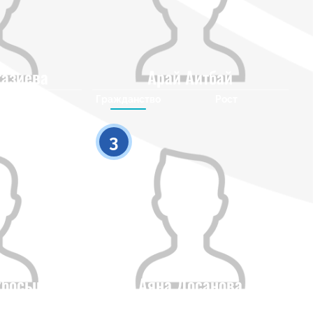
газиева
Арай Аитбай
Рост
Гражданство
Рост
0
0
3
кбосын
Аяна Досанова
Рост
Гражданство
Рост