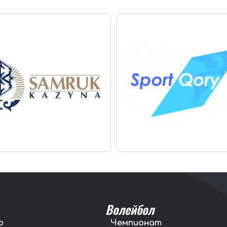
Волейбол
о
Чемпионат