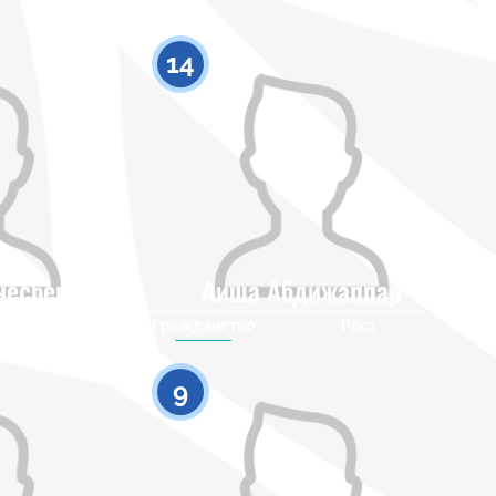
14
несбек
Аиша Абдижаппар
Рост
Гражданство
Рост
0
0
9