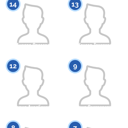
14
13
Аизере Оразова
Каусар Токатова
Гражданство
Рост
Гражданство
Рост
0
0
12
9
Дария Ауелбекова
Виктория Сестреватовская
Гражданство
Рост
Гражданство
Рост
0
0
8
7