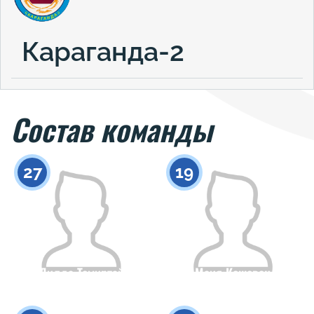
Караганда-2
Состав команды
27
19
Дилда Темиртай
Маия Кошевец
Гражданство
Рост
Гражданство
Рост
0
0