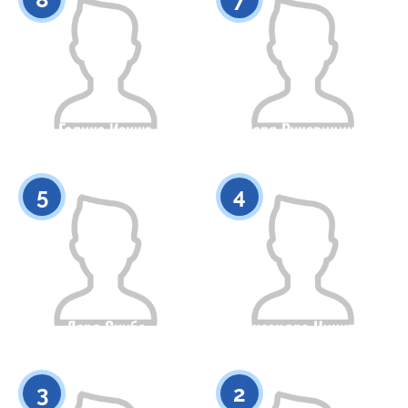
Галина Иокша
Даря Руковицина
Гражданство
Рост
Гражданство
Рост
0
0
5
4
Даря Скиба
Александра Никитина
Гражданство
Рост
Гражданство
Рост
0
0
3
2