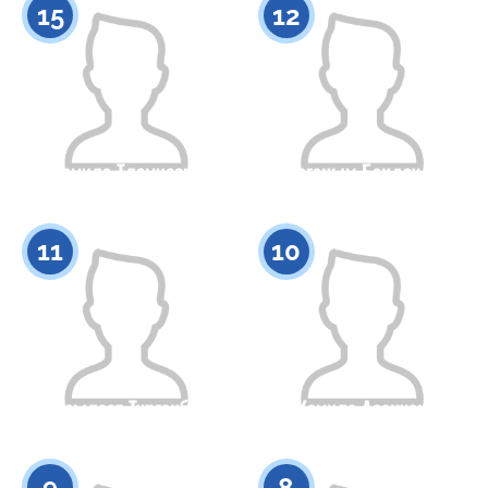
15
12
Камила Тлемисова
Бирганым Бакдаулет
Гражданство
Рост
Гражданство
Рост
0
0
11
10
Ассылзат Турганбек
Камила Асанхан
Гражданство
Рост
Гражданство
Рост
0
0
9
8