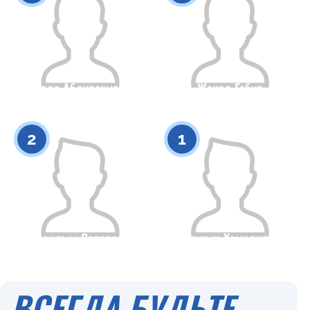
Гулзада Абдурахманова
Жанел Габит
Гражданство
Рост
Гражданство
Рост
0
0
2
1
Араилым Сапарали
Талшын Хамидулла
Гражданство
Рост
Гражданство
Рост
0
0
ВСЕГДА БУДЬТЕ