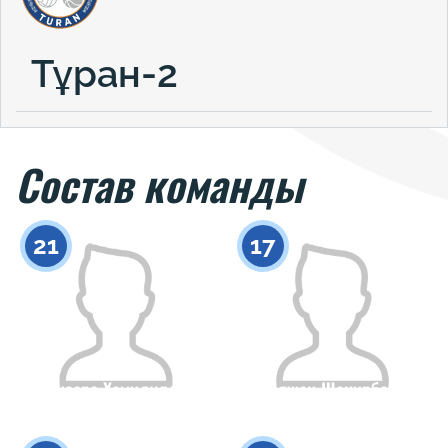
Тұран-2
Состав команды
21
17
Аизере Хамидулла
Аяжан Шакирбай
Гражданство
Рост
Гражданство
Рост
0
0