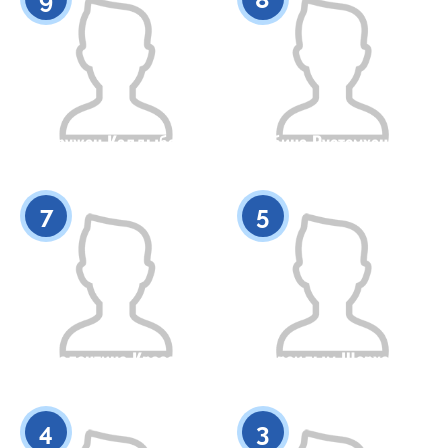
Аружан Калдыбек
Мубина Рустемханова
Гражданство
Рост
Гражданство
Рост
0
0
7
5
Валентина Красоа
Араилым Шерхан
Гражданство
Рост
Гражданство
Рост
0
0
4
3