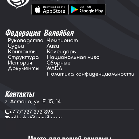
Федерация
Волейбол
Руководство
Чемпионат
Судьи
Лиги
Контакты
Календарь
Структура
Национальная лига
История
Сборные
Документы
WADA
Политика конфиденциальности
Контакты
г. Астана, ул. E-15, 14
+7 /7172/ 272 396
volleykz@gmail.com
press.volleykz@gmail.com
Место для вашей рекламы