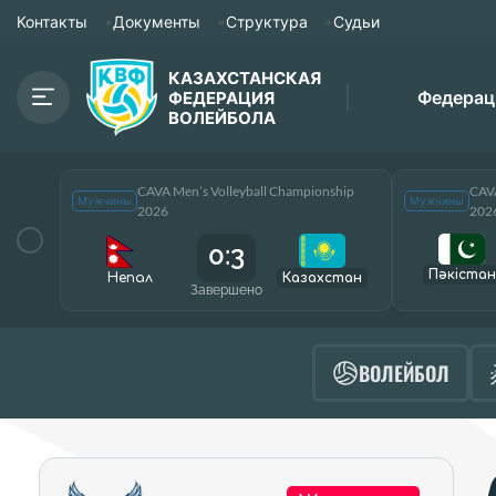
Контакты
Документы
Структура
Судьи
КАЗАХСТАНСКАЯ
Федерац
ФЕДЕРАЦИЯ
ВОЛЕЙБОЛА
CAVA Men’s Volleyball Championship
CAVA
Мужчины
Мужчины
2026
202
0:3
Пәкістан
Непал
Казахстан
Завершено
ВОЛЕЙБОЛ