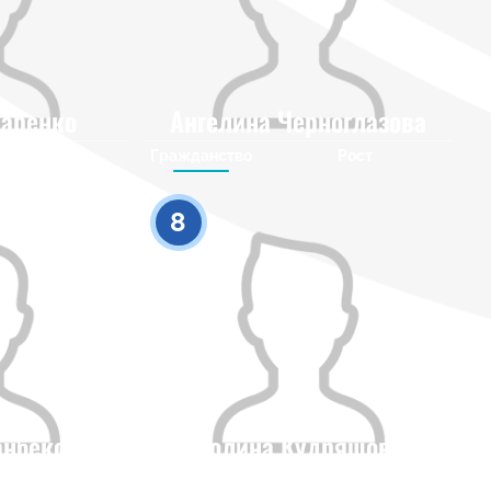
аренко
Ангелина Черноглазова
Рост
Гражданство
Рост
0
0
8
анбекова
Полина Кудряшова
Рост
Гражданство
Рост