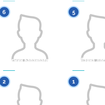
0
6
5
Ясмин Баранбаева
Даяна Дос
Гражданство
Рост
Гражданство
0
2
1