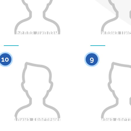
Белла Дирлам
Милана Пис
Гражданство
Рост
Гражданство
0
10
9
Алина Хвостенко
Алиана Арст
Гражданство
Рост
Гражданство