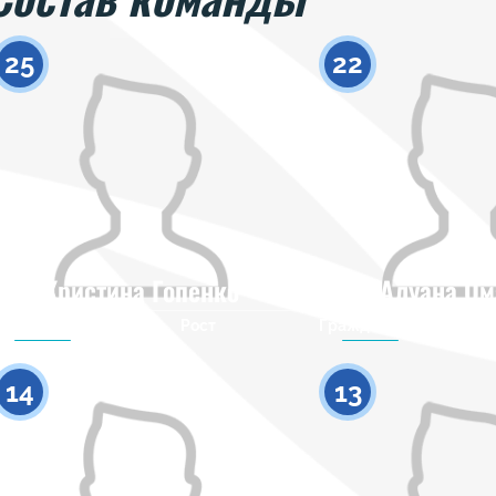
25
22
Кристина Гопенко
Алуана Ом
Гражданство
Рост
Гражданство
0
14
13