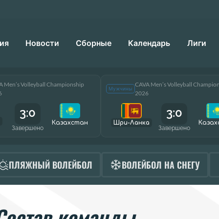
ия
Новости
Сборные
Календарь
Лиги
 Men’s Volleyball Championship
CAVA Men’s Volleyball Champio
Мужчины
6
2026
3:0
3:0
Казахстан
Шри-Ланка
Казах
Завершено
Завершено
ПЛЯЖНЫЙ ВОЛЕЙБОЛ
ВОЛЕЙБОЛ НА СНЕГУ
Состав команды