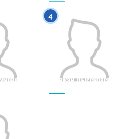
0
0
4
умова
Аяжан Дысенбаева
Рост
Гражданство
Рост
0
0