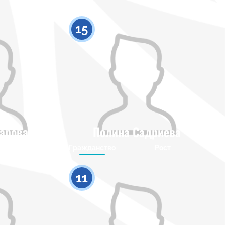
15
арова
Полина Садриева
Рост
Гражданство
Рост
0
0
11