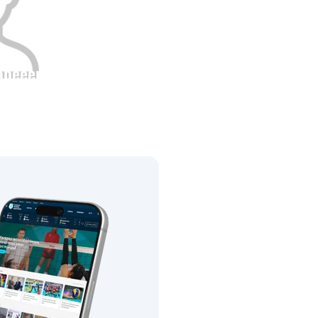
арееева
Рост
0