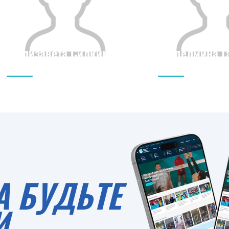
Елизавета Силкина
Аделмина Г
Гражданство
Рост
Гражданство
0
А БУДЬТЕ
И