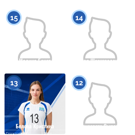
Гражданство
Рост
Гражданство
Рост
0
0
15
14
Медина Бекет
Даря Шаргородская
Гражданство
Рост
Гражданство
Рост
0
0
13
12
Белова Кристина
Елизавета Сырова
Гражданство
Рост
Гражданство
Рост