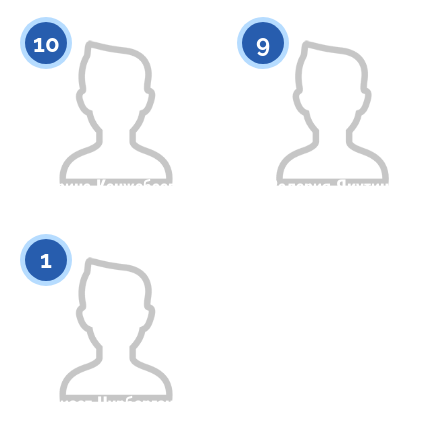
0
0
10
9
Ирина Кенжебаева
Валерия Якутина
Гражданство
Рост
Гражданство
Рост
0
0
1
Перизат Нурбергенова
Гражданство
Рост