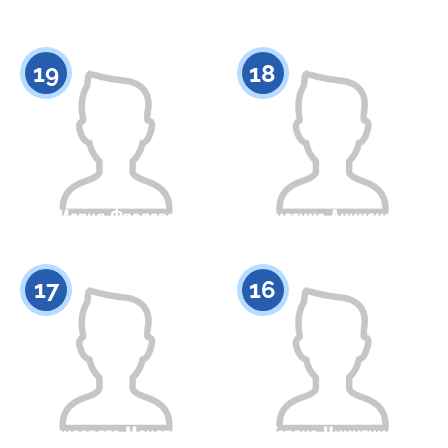
Гражданство
Рост
Гражданство
Рост
0
0
19
18
Мария Фролова
Кристина Аниконова
Гражданство
Рост
Гражданство
Рост
0
0
17
16
Елизавета Меистер
Татяна Никитина