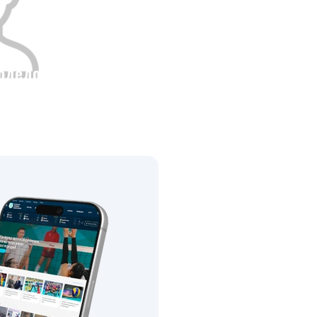
одедов
Рост
0