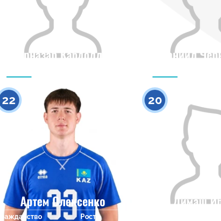
Ерназар Кабдолла
Даниил Чер
Гражданство
Рост
Гражданство
0
22
20
Артем Олексенко
Димаш И
Гражданство
Рост
Гражданство