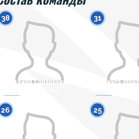
38
31
Алдияр Сапарбеков
Никита Шаих
Гражданство
Рост
Гражданство
0
26
25