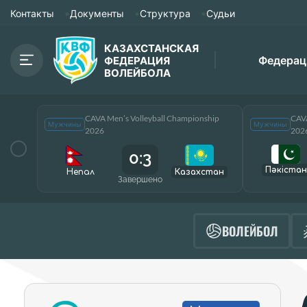
Контакты
Документы
Структура
Судьи
КАЗАХСТАНСКАЯ
Федерац
ФЕДЕРАЦИЯ
ВОЛЕЙБОЛА
CAVA Men’s Volleyball Championship
CAVA
Мужчины
Мужчины
2026
202
0:3
Пәкістан
Непал
Казахстан
Завершено
ВОЛЕЙБОЛ