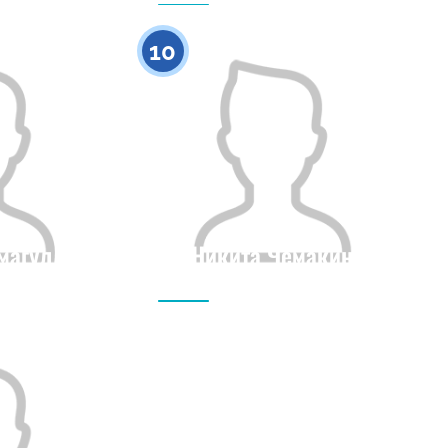
0
0
10
магул
Никита Чемакин
Рост
Гражданство
Рост
0
0