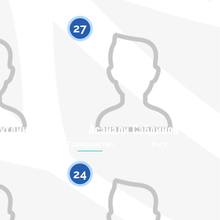
27
утдинов
Асанали Сабдинов
Рост
Гражданство
Рост
0
0
24