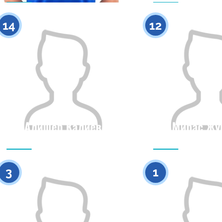
0
14
12
Алишер Калиев
Мирас Жу
Гражданство
Рост
Гражданство
0
3
1