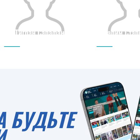
Тигран Сарафан
Карим Стар
Гражданство
Рост
Гражданство
0
А БУДЬТЕ
И