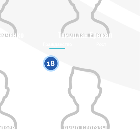
няченко
Темирлан Ережеп
Рост
Гражданство
Рост
0
0
18
браев
Амир Сергазы
Рост
Гражданство
Рост