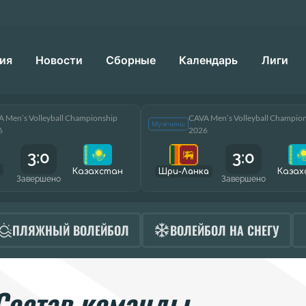
ия
Новости
Сборные
Календарь
Лиги
 Men’s Volleyball Championship
CAVA Men’s Volleyball Champio
Мужчины
6
2026
3:0
3:0
Казахстан
Шри-Ланка
Казах
Завершено
Завершено
ПЛЯЖНЫЙ ВОЛЕЙБОЛ
ВОЛЕЙБОЛ НА СНЕГУ
Состав команды