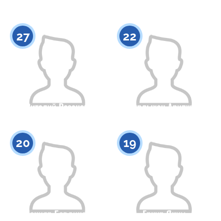
Гражданство
Рост
Гражданство
Рост
0
0
27
22
Виталий Резанов
Нурлыхан Арипжан
Гражданство
Рост
Гражданство
Рост
0
0
20
19
Данияр Бавдинов
Ернур Яким