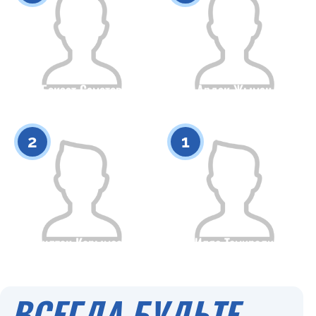
Бекзат Саметов
Ардак Жыман
Гражданство
Рост
Гражданство
Рост
0
0
2
1
Султан Карымсак
Иляс Темирали
Гражданство
Рост
Гражданство
Рост
0
0
ВСЕГДА БУДЬТЕ