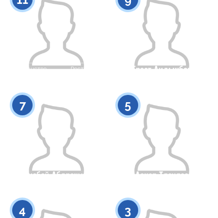
Ерзат Аидынбек
Гражданство
Рост
0
Гражданство
Рост
0
7
5
Женисбай Абдрахманов
Аскар Тлеулес
Гражданство
Рост
Гражданство
Рост
0
0
4
3