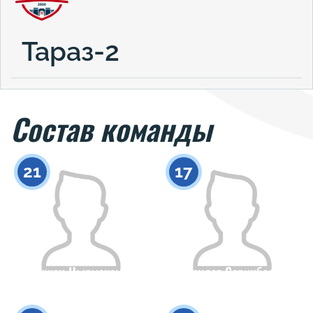
Тараз-2
Состав команды
21
17
Галымжан Нырмахамбетов
Даулет Серикбаев
Гражданство
Рост
Гражданство
Рост
0
0