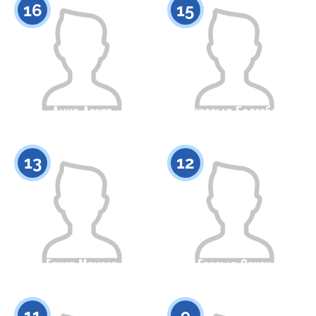
16
15
Амир Асхат
Нурасыл Балгабай
Гражданство
Рост
Гражданство
Рост
0
0
13
12
Ернат Мамаев
Ерасыл Сакен
Гражданство
Рост
Гражданство
Рост
0
0
11
9