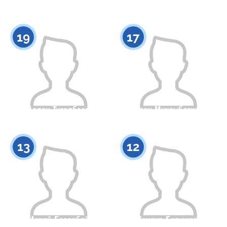
Гражданство
Рост
Гражданство
Рост
0
0
19
17
Аслан Тугелбаев
Жасулан Мухамбеткалиев
Гражданство
Рост
Гражданство
Рост
0
0
13
12
Мерей Базарбай
Мансур Бегинжан