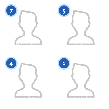
0
0
7
5
Мерлан Иляс
Султан Жыбанышулы
Гражданство
Рост
Гражданство
Рост
0
0
4
1
Рамазан Серикбай
Амансултан Азизов
Гражданство
Рост
Гражданство
Рост