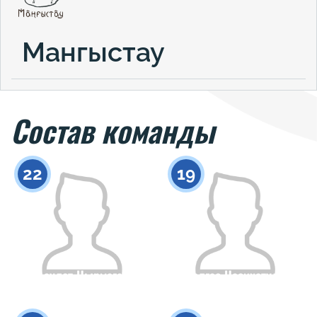
Мангыстау
Состав команды
22
19
Бакдаулет Нырмагамбет
Жалгас Насихатулы
Гражданство
Рост
Гражданство
Рост
0
0