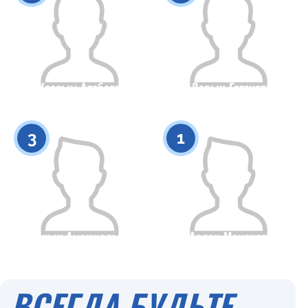
Кассым Атабаев
Дарын Гатауов
Гражданство
Рост
Гражданство
Рост
0
0
3
1
Алшын Аманжолылу
Аслан Маканов
Гражданство
Рост
Гражданство
Рост
0
0
ВСЕГДА БУДЬТЕ