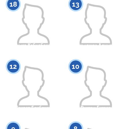
18
13
Ахмет Кабулбеков
Акылжан Алимов
Гражданство
Рост
Гражданство
Рост
0
0
12
10
Каират Баибеков
Рустам Бугаев
Гражданство
Рост
Гражданство
Рост
0
0
9
8