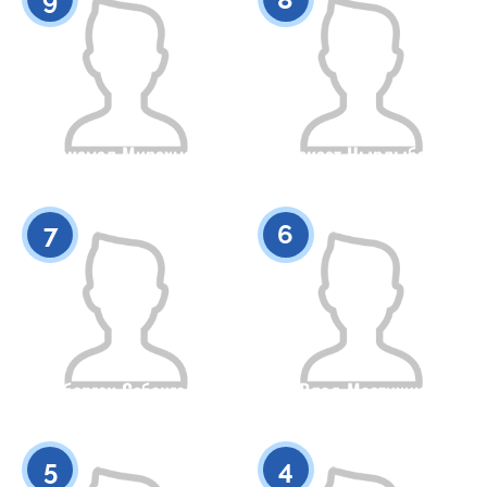
Миркамал Мирахматов
Бекзат Нырлыбай
Гражданство
Рост
Гражданство
Рост
0
0
7
6
Нырберген Себенгалиев
Влад Мастихин
Гражданство
Рост
Гражданство
Рост
0
0
5
4