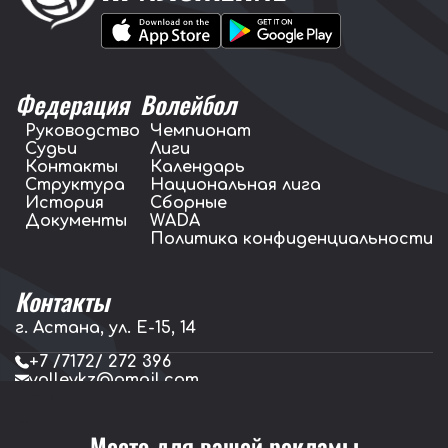
Федерация
Волейбол
Руководство
Чемпионат
Судьи
Лиги
Контакты
Календарь
Структура
Национальная лига
История
Сборные
Документы
WADA
Политика конфиденциальности
Контакты
г. Астана, ул. E-15, 14
+7 /7172/ 272 396
volleykz@gmail.com
press.volleykz@gmail.com
Место для вашей рекламы