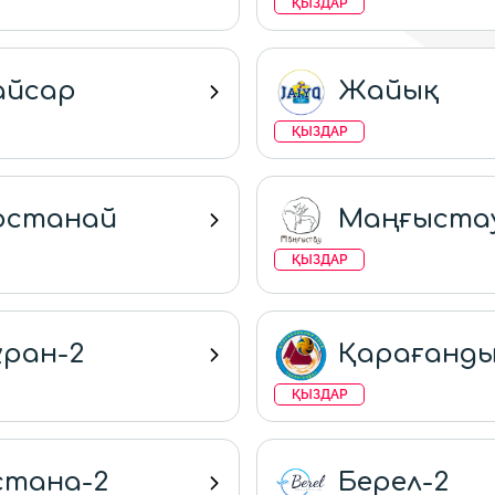
ҚЫЗДАР
айсар
Жайық
ҚЫЗДАР
останай
Маңғыста
ҚЫЗДАР
ұран-2
Қарағанды
ҚЫЗДАР
стана-2
Берел-2