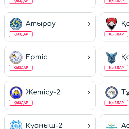
ҚЫЗДАР
ҚЫЗДАР
Атырау
Қ
ҚЫЗДАР
ҚЫЗДАР
Ертіс
Қ
ҚЫЗДАР
ҚЫЗДАР
Жетісу-2
Т
ҚЫЗДАР
ҚЫЗДАР
Қуаныш-2
А