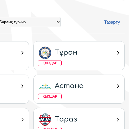
Тазарту
Тұран
ҚЫЗДАР
Астана
ҚЫЗДАР
Тараз