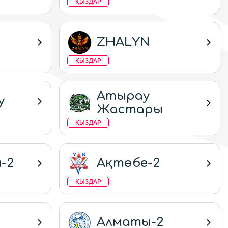
ҚЫЗДАР
ZHALYN
ҚЫЗДАР
Атырау
у
Жастары
ҚЫЗДАР
-2
Ақтөбе-2
ҚЫЗДАР
Алматы-2