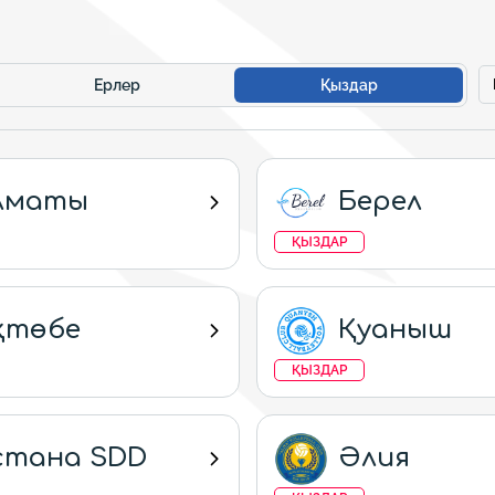
Ерлер
Қыздар
лматы
Берел
ҚЫЗДАР
қтөбе
Қуаныш
ҚЫЗДАР
стана SDD
Әлия