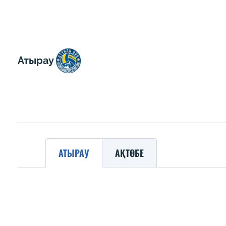
Атырау
АТЫРАУ
АҚТӨБЕ