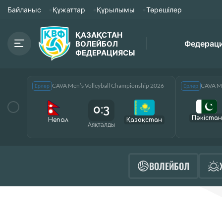
Байланыс
Құжаттар
Құрылымы
Төрешілер
ҚАЗАҚСТАН
Федерац
ВОЛЕЙБОЛ
ФЕДЕРАЦИЯСЫ
CAVA Men’s Volleyball Championship 2026
CAVA Me
Ерлер
Ерлер
0:3
Пәкістан
Непал
Қазақcтан
Аяқталды
ВОЛЕЙБОЛ