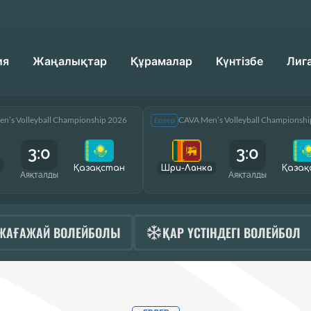
ия
Жаңалықтар
Құрамалар
Күнтізбе
Лиг
n’s Volleyball Championship 2026
CAVA Men’s Volleyball Championsh
Ерлер
3:0
3:0
Қазақcтан
Шри-Ланка
Қазақ
Аяқталды
Аяқталды
ЖАҒАЖАЙ ВОЛЕЙБОЛЫ
ҚАР ҮСТІНДЕГІ ВОЛЕЙБОЛ