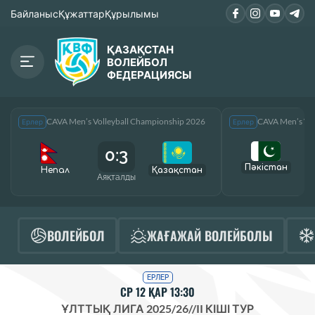
Байланыс
Құжаттар
Құрылымы
ҚАЗАҚСТАН
ВОЛЕЙБОЛ
ФЕДЕРАЦИЯСЫ
CAVA Men’s Volleyball Championship 2026
CAVA Men’s Vol
Ерлер
Ерлер
0:3
Пәкістан
Непал
Қазақcтан
Аяқталды
А
ВОЛЕЙБОЛ
ЖАҒАЖАЙ ВОЛЕЙБОЛЫ
ЕРЛЕР
СР 12 ҚАР 13:30
ҰЛТТЫҚ ЛИГА 2025/26
//
II КІШІ ТУР