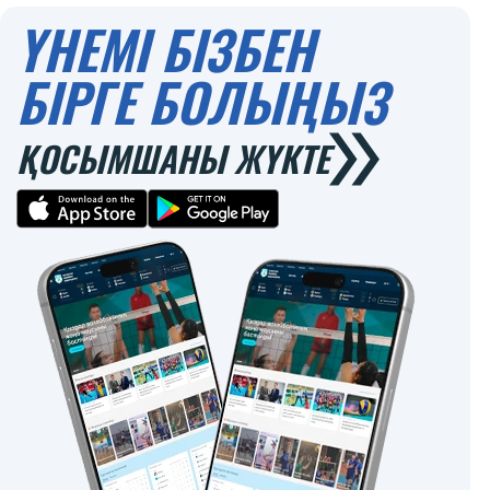
ҮНЕМІ БІЗБЕН
БІРГЕ БОЛЫҢЫЗ
ҚОСЫМШАНЫ ЖҮКТЕ