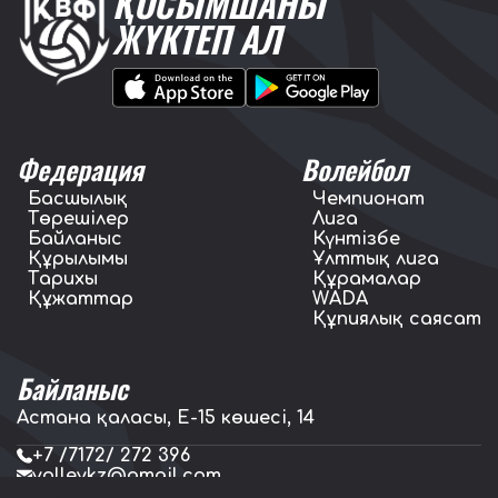
ҚОСЫМШАНЫ
ЖҮКТЕП АЛ
Федерация
Волейбол
Басшылық
Чемпионат
Төрешілер
Лига
Байланыс
Күнтізбе
Құрылымы
Ұлттық лига
Тарихы
Құрамалар
Құжаттар
WADA
Құпиялық саясат
Байланыс
Астана қаласы, E-15 көшесі, 14
+7 /7172/ 272 396
volleykz@gmail.com
press.volleykz@gmail.com