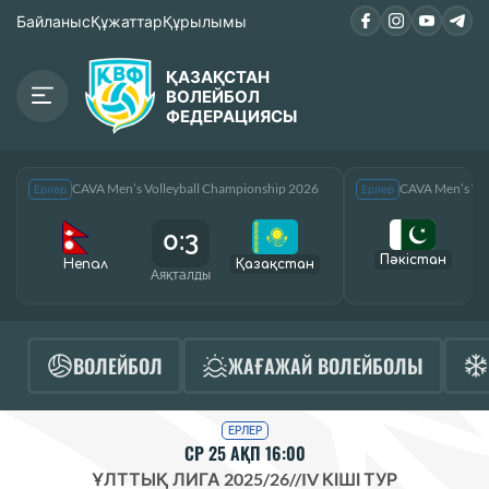
Байланыс
Құжаттар
Құрылымы
ҚАЗАҚСТАН
ВОЛЕЙБОЛ
ФЕДЕРАЦИЯСЫ
CAVA Men’s Volleyball Championship 2026
CAVA Men’s Vol
Ерлер
Ерлер
0:3
Пәкістан
Непал
Қазақcтан
Аяқталды
А
ВОЛЕЙБОЛ
ЖАҒАЖАЙ ВОЛЕЙБОЛЫ
ЕРЛЕР
СР 25 АҚП 16:00
ҰЛТТЫҚ ЛИГА 2025/26
//
IV КІШІ ТУР