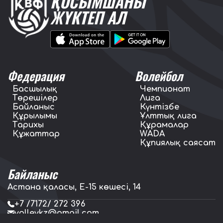
ҚОСЫМШАНЫ
ЖҮКТЕП АЛ
Федерация
Волейбол
Басшылық
Чемпионат
Төрешілер
Лига
Байланыс
Күнтізбе
Құрылымы
Ұлттық лига
Тарихы
Құрамалар
Құжаттар
WADA
Құпиялық саясат
Байланыс
Астана қаласы, E-15 көшесі, 14
+7 /7172/ 272 396
volleykz@gmail.com
press.volleykz@gmail.com