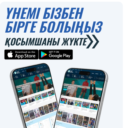
ҮНЕМІ БІЗБЕН
БІРГЕ БОЛЫҢЫЗ
ҚОСЫМШАНЫ ЖҮКТЕ