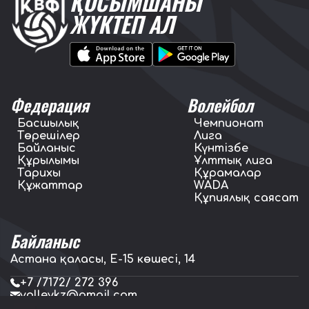
ҚОСЫМШАНЫ
ЖҮКТЕП АЛ
Федерация
Волейбол
Басшылық
Чемпионат
Төрешілер
Лига
Байланыс
Күнтізбе
Құрылымы
Ұлттық лига
Тарихы
Құрамалар
Құжаттар
WADA
Құпиялық саясат
Байланыс
Астана қаласы, E-15 көшесі, 14
+7 /7172/ 272 396
volleykz@gmail.com
press.volleykz@gmail.com