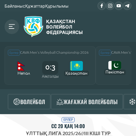
Байланыс
Құжаттар
Құрылымы
ҚАЗАҚСТАН
ВОЛЕЙБОЛ
ФЕДЕРАЦИЯСЫ
CAVA Men’s Volleyball Championship 2026
CAVA Men’s Vol
Ерлер
Ерлер
0:3
Пәкістан
Непал
Қазақcтан
Аяқталды
А
ВОЛЕЙБОЛ
ЖАҒАЖАЙ ВОЛЕЙБОЛЫ
ЕРЛЕР
СС 20 ҚАҢ 14:00
ҰЛТТЫҚ ЛИГА 2025/26
//
III КІШІ ТУР