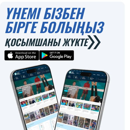
ҮНЕМІ БІЗБЕН
БІРГЕ БОЛЫҢЫЗ
ҚОСЫМШАНЫ ЖҮКТЕ