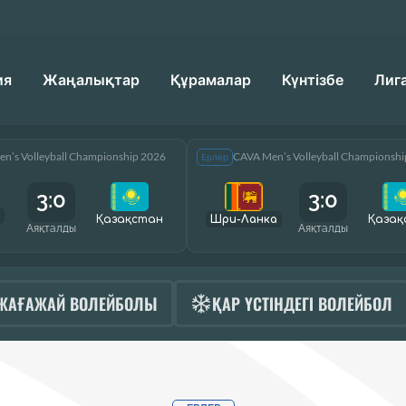
ия
Жаңалықтар
Құрамалар
Күнтізбе
Лиг
n’s Volleyball Championship 2026
CAVA Men’s Volleyball Championsh
Ерлер
3:0
3:0
Қазақcтан
Шри-Ланка
Қазақ
Аяқталды
Аяқталды
ЖАҒАЖАЙ ВОЛЕЙБОЛЫ
ҚАР ҮСТІНДЕГІ ВОЛЕЙБОЛ