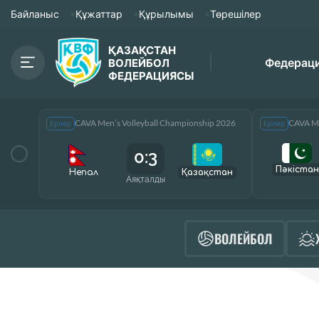
Байланыс
Құжаттар
Құрылымы
Төрешілер
ҚАЗАҚСТАН
Федерац
ВОЛЕЙБОЛ
ФЕДЕРАЦИЯСЫ
CAVA Men’s Volleyball Championship 2026
CAVA Me
Ерлер
Ерлер
0:3
Пәкістан
Непал
Қазақcтан
Аяқталды
ВОЛЕЙБОЛ