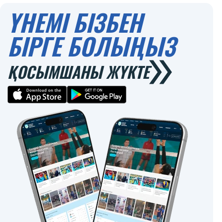
ҮНЕМІ БІЗБЕН
БІРГЕ БОЛЫҢЫЗ
ҚОСЫМШАНЫ ЖҮКТЕ