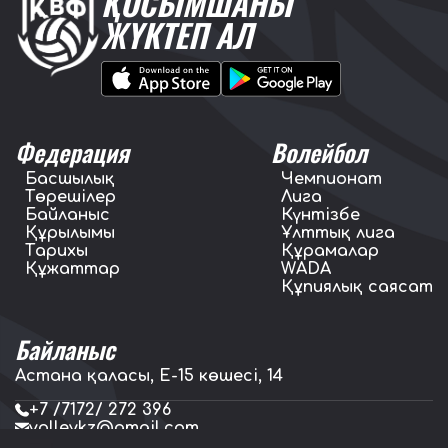
ҚОСЫМШАНЫ
ЖҮКТЕП АЛ
Федерация
Волейбол
Басшылық
Чемпионат
Төрешілер
Лига
Байланыс
Күнтізбе
Құрылымы
Ұлттық лига
Тарихы
Құрамалар
Құжаттар
WADA
Құпиялық саясат
Байланыс
Астана қаласы, E-15 көшесі, 14
+7 /7172/ 272 396
volleykz@gmail.com
press.volleykz@gmail.com