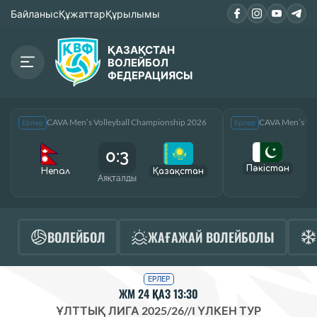
Байланыс
Құжаттар
Құрылымы
ҚАЗАҚСТАН
ВОЛЕЙБОЛ
ФЕДЕРАЦИЯСЫ
CAVA Men’s Volleyball Championship 2026
CAVA Men’s Vol
Ерлер
Ерлер
0:3
Пәкістан
Непал
Қазақcтан
Аяқталды
А
ВОЛЕЙБОЛ
ЖАҒАЖАЙ ВОЛЕЙБОЛЫ
ЕРЛЕР
ЖМ 24 ҚАЗ 13:30
ҰЛТТЫҚ ЛИГА 2025/26
//
I ҮЛКЕН ТУР